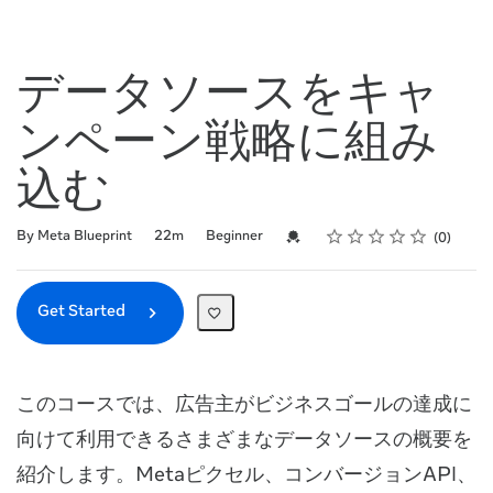
データソースをキャ
ンペーン戦略に組み
込む
Rating
1 star
2 stars
3 stars
4 stars
5 stars
Duration
Difficulty
Average rating: 0
No reviews
Credential For Completion
By Meta Blueprint
22m
Beginner
0
Get Started
このコースでは、広告主がビジネスゴールの達成に
向けて利用できるさまざまなデータソースの概要を
紹介します。Metaピクセル、コンバージョンAPI、